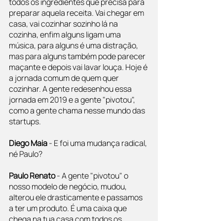
todos os ingredientes que precisa para 
preparar aquela receita. Vai chegar em 
casa, vai cozinhar sozinho lá na 
cozinha, enfim alguns ligam uma 
música, para alguns é uma distração, 
mas para alguns também pode parecer 
maçante e depois vai lavar louça. Hoje é 
a jornada comum de quem quer 
cozinhar. A gente redesenhou essa 
jornada em 2019 e a gente "pivotou", 
como a gente chama nesse mundo das 
startups.
Diego Maia
 - E foi uma mudança radical, 
né Paulo?
Paulo Renato 
- A gente "pivotou" o 
nosso modelo de negócio, mudou, 
alterou ele drasticamente e passamos 
a ter um produto. É uma caixa que 
chega na tua casa com todos os 