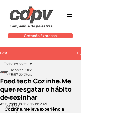
Cotação Expressa
Post
Todos os posts
Redação CDPV
Todos os posts
5 min de leitura
Food tech Cozinhe.Me
Estratégias de Vendas
quer resgatar o hábito
Destaques
de cozinhar
Entrevistas
Atualizado:
18 de ago. de 2021
Liderança
Cozinhe.me leva experiência 