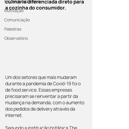
culinária diferenciada direto para 
Empreendedorismo
a cozinha do consumidor.
Motivação
Comunicação
Palestras
Observatório
Um dos setores que mais mudaram 
durante a pandemia de Covid-19 foi o 
de food service. Essas empresas 
precisaram se reinventar a partir da 
mudança na demanda, com o aumento 
dos pedidos de delivery através da 
internet.
Segundo a instituição britânica The 