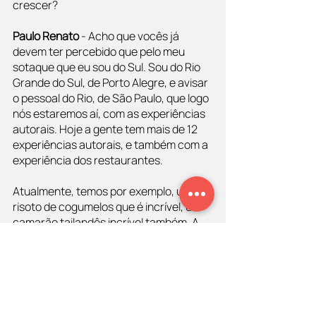
crescer?
Paulo Renato 
- Acho que vocês já 
devem ter percebido que pelo meu 
sotaque que eu sou do Sul. Sou do Rio 
Grande do Sul, de Porto Alegre, e avisar 
o pessoal do Rio, de São Paulo, que logo 
nós estaremos aí, com as experiências 
autorais. Hoje a gente tem mais de 12 
experiências autorais, e também com a 
experiência dos restaurantes.
Atualmente, temos por exemplo, um 
risoto de cogumelos que é incrível, um 
camarão tailandês incrível também. A 
entrada é um salmão curado com 
creme azedo e um pão de fermentação 
natural. São produtos que hoje tu não 
encontra no supermercado e que tu 
tem a condição de com alguns cliques 
receber na tua casa toda essa 