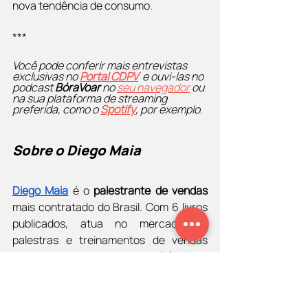
nova tendência de consumo.
***
Você pode conferir mais entrevistas 
exclusivas no 
Portal CDPV
  e ouvi-las no 
podcast 
BóraVoar 
no 
seu navegador
 ou 
na sua plataforma de streaming 
preferida, como o 
Spotify
, por exemplo. 
Sobre o Diego Maia
Diego Maia
 é o 
palestrante de vendas
mais contratado do Brasil. Com 6 livros 
publicados, atua no mercado de 
palestras e treinamentos de vendas 
desde 2003. Apresenta o 
BóraVoar
, 
programa que está no ar em diversas 
emissoras de rádio como 
Antena 1
(103,7 FM Rio de Janeiro) e 
Mais Brasil 