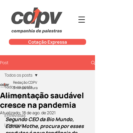
Cotação Expressa
Post
Todos os posts
Redação CDPV
Todos os posts
3 min de leitura
Alimentação saudável
Estratégias de Vendas
cresce na pandemia
Destaques
Atualizado:
18 de ago. de 2021
Entrevistas
Segundo CEO da Bio Mundo, 
Liderança
Edmar Mothe, procura por esses 
produtos é nova tendência de 