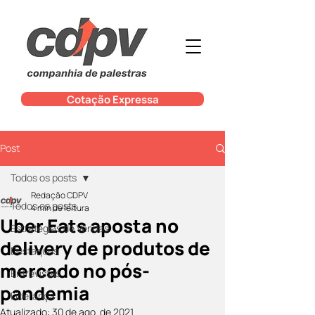
Cotação Expressa
Post
Todos os posts
Redação CDPV
Todos os posts
4 min de leitura
Uber Eats aposta no
Estratégias de Vendas
delivery de produtos de
Destaques
mercado no pós-
Entrevistas
pandemia
Liderança
Atualizado:
30 de ago. de 2021