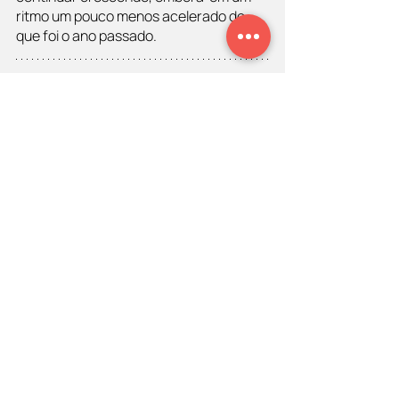
ritmo um pouco menos acelerado do 
que foi o ano passado.
Você pode conferir mais entrevistas 
exclusivas no
Portal CDPV
  e ouvi-las no 
podcast BóraVoar no
seu navegador
 ou 
na sua plataforma de streaming 
preferida, como o
Spotify
, por exemplo.
Sobre o Diego Maia
Diego Maia
 é o 
palestrante de vendas
mais contratado do Brasil. Com 6 livros 
publicados, atua no mercado de 
palestras e treinamentos de vendas 
desde 2003. Apresenta o 
BóraVoar
, 
programa que está no ar em diversas 
emissoras de rádio como
Antena 1
(103,7 FM Rio de Janeiro) e
Mais Brasil 