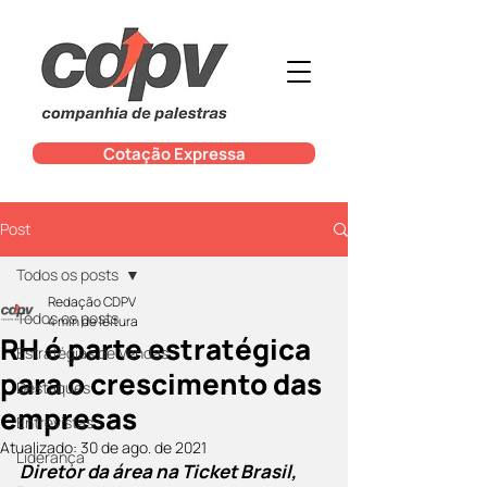
Cotação Expressa
Post
Todos os posts
Redação CDPV
Todos os posts
4 min de leitura
RH é parte estratégica
Estratégias de Vendas
para o crescimento das
Destaques
empresas
Entrevistas
Atualizado:
30 de ago. de 2021
Liderança
Diretor da área na Ticket Brasil, 