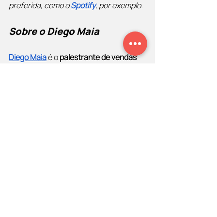
preferida, como o
Spotify
, por exemplo.
Sobre o Diego Maia
Diego Maia
 é o 
palestrante de vendas
mais contratado do Brasil. Com 6 livros 
publicados, atua no mercado de 
palestras e treinamentos de vendas 
desde 2003. Apresenta o 
BóraVoar
, 
programa que está no ar em diversas 
emissoras de rádio como
Antena 1
(103,7 FM Rio de Janeiro) e
Mais Brasil 
News
 (101,7 FM Brasília). O programa 
também é publicado diariamente em 
todos os aplicativos de
podcasts
.
Diego Maia é CEO do
CDPV
 (Centro de 