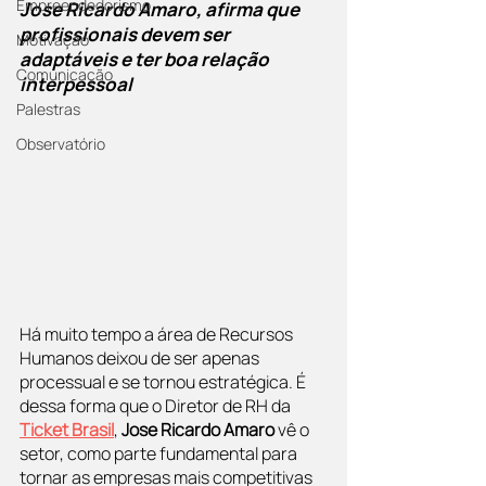
Empreendedorismo
Jose Ricardo Amaro, afirma que 
profissionais devem ser 
Motivação
adaptáveis e ter boa relação 
Comunicação
interpessoal
Palestras
Observatório
Há muito tempo a área de Recursos 
Humanos deixou de ser apenas 
processual e se tornou estratégica. É 
dessa forma que o Diretor de RH da 
Ticket Brasil
, 
Jose Ricardo Amaro
 vê o 
setor, como parte fundamental para 
tornar as empresas mais competitivas 